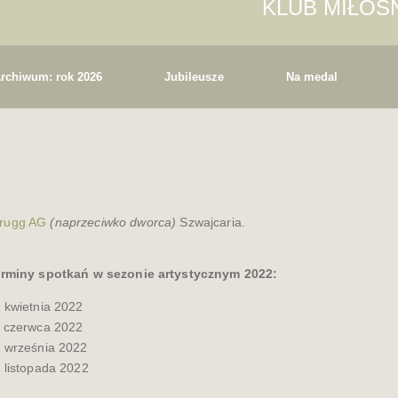
KLUB MIŁO
rchiwum: rok 2026
Jubileusze
Na medal
Brugg AG
(naprzeciwko dworca)
Szwajcaria.
rminy spotkań w sezonie artystycznym 2022:
 kwietnia 2022
 czerwca 2022
 września 2022
 listopada 2022