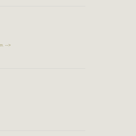
. -->