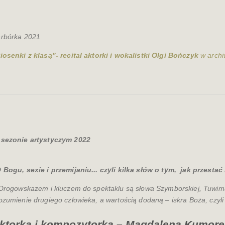
rbórka 2021
iosenki z klasą”- recital aktorki i wokalistki Olgi Bończyk
w archi
sezonie artystyczym 2022
 Bogu, sexie i przemijaniu... czyli kilka słów o tym,
jak przestać 
.Drogowskazem i kluczem do spektaklu są słowa Szymborskiej, Tuwima
ozumienie drugiego człowieka, a wartością dodaną – iskra Boża, czyli 
ktorka i kompozytorka – Magdalena Kumore