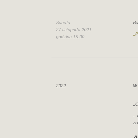
Sobota
Ba
27 listopada 2021
„P
godzina 15.00
2022
W 
„O
..
zr
A