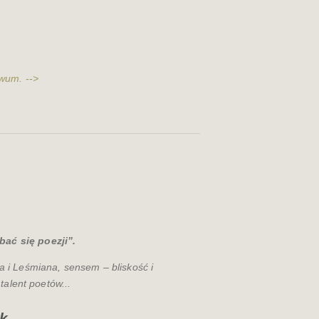
wum. -->
bać się poezji”.
 i Leśmiana, sensem – bliskość i
talent poetów...
k