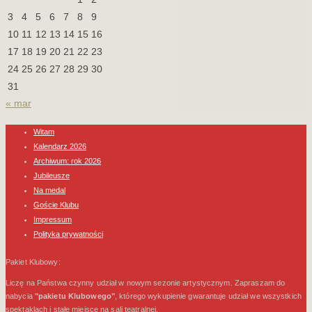
3
4
5
6
7
8
9
10
11
12
13
14
15
16
17
18
19
20
21
22
23
24
25
26
27
28
29
30
31
« mar
Witam
Kalendarz 2026
Archiwum: rok 2026
Jubileusze
Na medal
Goście Klubu
Impressum
Polityka prywatności
Pakiet Klubowy:
Liczę na Państwa czynny udział w nowym sezonie artystycznym. Zapraszam do
nabycia
"pakietu Klubowego"
, którego wykupienie gwarantuje udział we wszystkich
spektaklach i stałe miejsce na sali teatralnej.