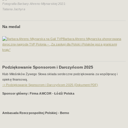
Fotografia Barbary Ahrens-Młynarskiej 2021:
Tatiana Jachyra
Na medal
Barbara Ahrens-Młynarska uhonorowana
doroczną nagrodą TVP Polonia – „Za zasługi dla Polski i Polaków poza granicami
kraju”
Podziękowanie Sponsorom i Darczyńcom 2025
Klub Miłośników Żywego Słowa składa serdeczne podziękowania za współpracę i
opiekę finansową.
-> Podziękowanie Sponsorom i Darczyńcom 2025 (Dokument PDF)
Sponsor główny: Firma AMCOR - Łódź/ Polska
Ambasada Rzeczpospolitej Polskiej - Berno