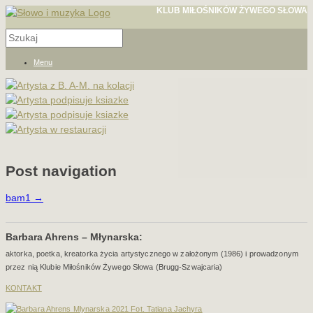
KLUB MIŁOŚNIKÓW ŻYWEGO SŁOWA
Menu
Post navigation
bam1
→
Barbara Ahrens – Młynarska:
aktorka, poetka, kreatorka życia artystycznego w założonym (1986) i prowadzonym
przez nią Klubie Miłośników Żywego Słowa (Brugg-Szwajcaria)
KONTAKT