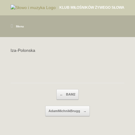
KLUB MIŁOŚNIKÓW ŻYWEGO SŁOWA
Menu
Iza-Polonska
Post navigation
←
BAM2
AdamMichnikBrugg
→