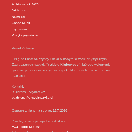
Archiwum: rok 2026
Jubileusze
Na medal
Goście Klubu
Impressum
Polityka prywatności
Pakiet Klubowy:
Liczę na Państwa czynny udział w nowym sezonie artystycznym.
Zapraszam do nabycia
"pakietu Klubowego"
, którego wykupienie
gwarantuje udział we wszystkich spektaklach i stałe miejsce na sali
teatralnej.
Kontakt:
B. Ahrens - Młynarska:
baahrens@slowoimuzyka.ch
Ostatnie zmiany na stronie:
15.7.2026
Projekt, realizacja i opieka nad stroną:
Ewa Felippi Metelska