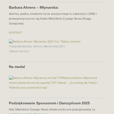
Barbara Ahrens – Młynarska:
aktorka, poetka, kreatorka życia artystycznego w założonym (1986) i
prowadzonym przez nią Klubie Miłośników Żywego Słowa (Brugg-
Szwajcaria)
KONTAKT
Fotografia Barbary Ahrens-Młynarskiej 2021:
Tatiana Jachyra
Na medal
Barbara Ahrens-Młynarska
uhonorowana doroczną nagrodą TVP Polonia – „Za zasługi dla Polski i
Polaków poza granicami kraju”
Podziękowanie Sponsorom i Darczyńcom 2025
Klub Miłośników Żywego Słowa składa serdeczne podziękowania za