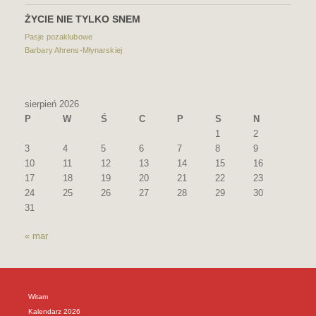
ŻYCIE NIE TYLKO SNEM
Pasje pozaklubowe
Barbary Ahrens-Młynarskiej
sierpień 2026
P
W
Ś
C
P
S
N
1
2
3
4
5
6
7
8
9
10
11
12
13
14
15
16
17
18
19
20
21
22
23
24
25
26
27
28
29
30
31
« mar
Witam
Kalendarz 2026