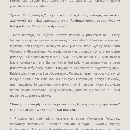
Publiczność często przekazuje nam, że właśnie ten spokój i piękno
pozostanie z nimi na długo.
Śpiewa Pani „klasykę”, czyli trochę jazzu, trochę swingu, można też
zachwycić się jakąś zaplątaną nutą Rachmaninowa, czego więc w
listopadzie w Brugg nie usłyszymy?
- Mam nadzieję, że usłyszą Państwo koncert w przyszłym roku, kiedy
będziemy mogli się spotkać w normalnych warunkach. A będzie to repertuar
z piosenkami znanymi i lubianymi, czyli piosenki, które wyszły spod pióra
Wojciecha Młynarskiego, Agnieszki Osieckiej, Jonasza Kofty. Stare dobre
przeboje, które pamiętamy z lat 80-tych, 90-tych, ale też i 60-tych. Będzie
Maria Koterbska, Irena Santor, Kalina Jędrusik. A na pewno wiosną będę
promowała swój nowy album. Przyjadę z piosenkami z najnowszej płyty.
Będzie więc i klasyka, i współczesność. Ponieważ jestem osobą, która w tej
klasyce siedzi i ma szacunek dla pięknych kompozycji, dobrych tekstów,
mam nadzieję, że zarówno moje teksty jak i muzyka, którą przywiozę
będzie równie doceniona. Będą to piosenki, które da się zanucić, a i tekst
myślę, że zostanie w głowie.
Skoro już nowa płyta została przywołana, to kogo na niej spotkamy?
Kto napisał teksty, skomponował muzykę?
- Producentem całej płyty ostatecznie został Aleksander Woźniak,
znakomity kompozytor i aranżer, pianista, skrzypek. Stworzył między
innymi zespół PIN, który tak niedawno stał się ogromnie ceniony na rynku