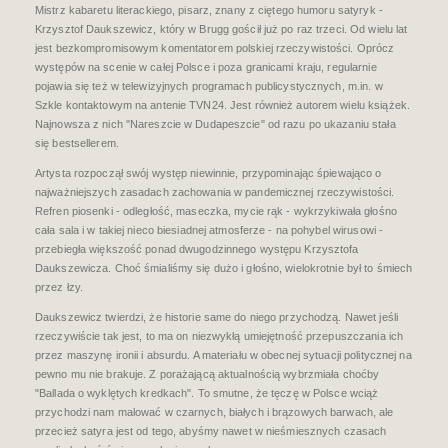
Mistrz kabaretu literackiego, pisarz, znany z ciętego humoru satyryk -
Krzysztof Daukszewicz, który w Brugg gościł już po raz trzeci. Od wielu lat
jest bezkompromisowym komentatorem polskiej rzeczywistości. Oprócz
występów na scenie w całej Polsce i poza granicami kraju, regularnie
pojawia się też w telewizyjnych programach publicystycznych, m.in. w
Szkle kontaktowym na antenie TVN24. Jest również autorem wielu książek.
Najnowsza z nich "Nareszcie w Dudapeszcie" od razu po ukazaniu stała
się bestsellerem.
Artysta rozpoczął swój występ niewinnie, przypominając śpiewająco o
najważniejszych zasadach zachowania w pandemicznej rzeczywistości.
Refren piosenki - odległość, maseczka, mycie rąk - wykrzykiwała głośno
cała sala i w takiej nieco biesiadnej atmosferze - na pohybel wirusowi -
przebiegła większość ponad dwugodzinnego występu Krzysztofa
Daukszewicza. Choć śmialiśmy się dużo i głośno, wielokrotnie był to śmiech
przez łzy.
Daukszewicz twierdzi, że historie same do niego przychodzą. Nawet jeśli
rzeczywiście tak jest, to ma on niezwykłą umiejętność przepuszczania ich
przez maszynę ironii i absurdu. A materiału w obecnej sytuacji politycznej na
pewno mu nie brakuje. Z porażającą aktualnością wybrzmiała choćby
"Ballada o wyklętych kredkach". To smutne, że tęczę w Polsce wciąż
przychodzi nam malować w czarnych, białych i brązowych barwach, ale
przecież satyra jest od tego, abyśmy nawet w nieśmiesznych czasach