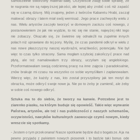
samodzielnie stworzony materiał dalej. Oczywiście zdaję sobie sprawę, że
te nagrania nie są najwyższej jakości, ale lepiej aby zrobić coś niż zapaść
się w czarną dziurę. Mój znajomy, jeden z twórców Kabaretu Hrabi, zaczął
malować obrazy i latem miał swój wernisaż. Jego prace zachwyciły wielu z
nas. Wielu artystów zaczęło tworzyć w domowym zaciszu coś nowego, z
postanowieniem że jak nie wyjdzie, to nic się nie stanie, najwyżej nikt tego
nie zobaczy. Okazało się, że świetnie się odnaleźli na zupełnie innych
polach niż uprawiane do tej pory. Myślę, że czas pandemii odkrył w wielu z
nas nowe płaszczyzny naszej wyobraźni, wrażliwości, potencjału. Nie był
więc to czas tylko stracony. Sama mogłam szybciej zakończyć prace nad
płytą, ale też namalowałam trzy obrazy, uczyłam się angielskiego.
Przeformatowałam swoją codzienną pracę na inne zajęcia i paradoksalnie,
znów brakuje mi czasu na wszystko co sobie wymyśliłam i zaplanowałam.
Wierzę więc, że każdy z nas, kto został przyszpilony jak ten motyl do
obrazka, może odkryć swoje nowe ja. Nie po to żeby je zamienić, ale żeby
w sobie coś nowego odkryć.
Sztuka ma to do siebie, że tworzy na kanwie. Potrzebne jest to
ziarenko piasku, na którym buduje się opowieść. Takie więc wyrwanie
Państwa, artystów, ale też i nas publiczności z naszych schematów,
oczywistości, nawyków kulturalnych zaowocuje czymś nowym, kiedy
wreszcie się spotkamy.
- Jestem o tym przekonana! Nasze spotkanie będzie dużo bogatsze. A ja na
pewno przyjadę z pakietem nowych piosenek i to będzie taki bonus ode