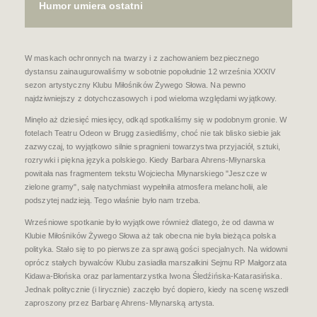
Humor umiera ostatni
W maskach ochronnych na twarzy i z zachowaniem bezpiecznego
dystansu zainaugurowaliśmy w sobotnie popołudnie 12 września XXXIV
sezon artystyczny Klubu Miłośników Żywego Słowa. Na pewno
najdziwniejszy z dotychczasowych i pod wieloma względami wyjątkowy.
Minęło aż dziesięć miesięcy, odkąd spotkaliśmy się w podobnym gronie. W
fotelach Teatru Odeon w Brugg zasiedliśmy, choć nie tak blisko siebie jak
zazwyczaj, to wyjątkowo silnie spragnieni towarzystwa przyjaciół, sztuki,
rozrywki i piękna języka polskiego. Kiedy Barbara Ahrens-Młynarska
powitała nas fragmentem tekstu Wojciecha Młynarskiego "Jeszcze w
zielone gramy", salę natychmiast wypełniła atmosfera melancholii, ale
podszytej nadzieją. Tego właśnie było nam trzeba.
Wrześniowe spotkanie było wyjątkowe również dlatego, że od dawna w
Klubie Miłośników Żywego Słowa aż tak obecna nie była bieżąca polska
polityka. Stało się to po pierwsze za sprawą gości specjalnych. Na widowni
oprócz stałych bywalców Klubu zasiadła marszałkini Sejmu RP Małgorzata
Kidawa-Błońska oraz parlamentarzystka Iwona Śledźińska-Katarasińska.
Jednak politycznie (i lirycznie) zaczęło być dopiero, kiedy na scenę wszedł
zaproszony przez Barbarę Ahrens-Młynarską artysta.