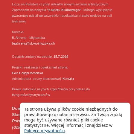
Liczę na Państwa czynny udział w nowym sezonie artystycznym.
Zapraszam do nabycia
"pakietu Klubowego"
, którego wykupienie
gwarantuje udział we wszystkich spektaklach i stałe miejsce na sali
teatralnej.
Kontakt:
B. Ahrens - Młynarska:
baahrens@slowoimuzyka.ch
Ostatnie zmiany na stronie:
15.7.2026
Projekt, realizacja i opieka nad stroną:
Ewa Felippi Metelska
Administrator strony internetowej:
Kontakt
Prawa autorskie użytych zdjęc/filmów przynależą do
fotografów/dystrybutorów.
Dom Artystów Weteranów Scen Polskich w
Ta strona używa plików cookie niezbędnych do
prawidłowego działania serwisu. Za Twoją zgodą
Skolimowie:
-> Dom Artystów Weteranów Scen
mogą być używane również pliki cookie
Polskich w Skolimowie składa Klubowi podziękowania
statystyczne. Więcej informacji znajdziesz w
(dokument PDF, 2026)
Polityce prywatności
.