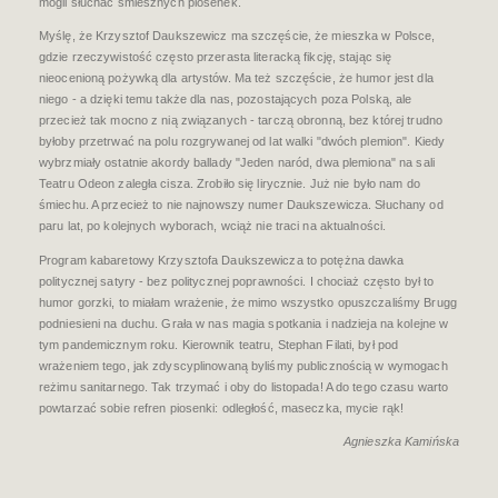
mogli słuchać śmiesznych piosenek.
Myślę, że Krzysztof Daukszewicz ma szczęście, że mieszka w Polsce,
gdzie rzeczywistość często przerasta literacką fikcję, stając się
nieocenioną pożywką dla artystów. Ma też szczęście, że humor jest dla
niego - a dzięki temu także dla nas, pozostających poza Polską, ale
przecież tak mocno z nią związanych - tarczą obronną, bez której trudno
byłoby przetrwać na polu rozgrywanej od lat walki "dwóch plemion". Kiedy
wybrzmiały ostatnie akordy ballady "Jeden naród, dwa plemiona" na sali
Teatru Odeon zaległa cisza. Zrobiło się lirycznie. Już nie było nam do
śmiechu. A przecież to nie najnowszy numer Daukszewicza. Słuchany od
paru lat, po kolejnych wyborach, wciąż nie traci na aktualności.
Program kabaretowy Krzysztofa Daukszewicza to potężna dawka
politycznej satyry - bez politycznej poprawności. I chociaż często był to
humor gorzki, to miałam wrażenie, że mimo wszystko opuszczaliśmy Brugg
podniesieni na duchu. Grała w nas magia spotkania i nadzieja na kolejne w
tym pandemicznym roku. Kierownik teatru, Stephan Filati, był pod
wrażeniem tego, jak zdyscyplinowaną byliśmy publicznością w wymogach
reżimu sanitarnego. Tak trzymać i oby do listopada! A do tego czasu warto
powtarzać sobie refren piosenki: odległość, maseczka, mycie rąk!
Agnieszka Kamińska