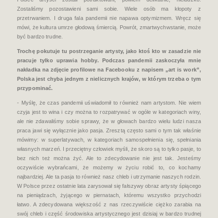
Zostaliśmy pozostawieni sami sobie. Wiele osób ma kłopoty z
przetrwaniem. I druga fala pandemii nie napawa optymizmem. Wręcz się
mówi, że kultura umrze głodową śmiercią. Powrót, zmartwychwstanie, może
być bardzo trudne.
Trochę pokutuje tu postrzeganie artysty,
jako ktoś kto
w zasadzie nie
pracuje tylko uprawia hobby. Podczas pandemii zaskoczyła mnie
nakładka na zdjęcie profilowe na Facebooku z napisem „art is work”,
Polska jest chyba jednym z nielicznych krajów, w którym trzeba o tym
przypominać.
- Myślę, że czas pandemii uświadomił to również nam artystom. Nie wiem
czyja jest to wina i czy można to rozpatrywać w ogóle w kategoriach winy,
ale nie zdawaliśmy sobie sprawy, że w głowach bardzo wielu ludzi nasza
praca jawi się wyłącznie jako pasja. Zresztą często sami o tym tak właśnie
mówimy: w superlatywach, w kategoriach samospełnienia się, spełniania
własnych marzeń. I przeciętny człowiek myśli, że skoro są to tylko pasje, to
bez nich też można żyć. Ale to zdecydowanie nie jest tak. Jesteśmy
oczywiście wybrańcami, że możemy w życiu robić to, co kochamy
najbardziej. Ale ta pasja to również nasz chleb i utrzymanie naszych rodzin.
W Polsce przez ostatnie lata zarysował się fałszywy obraz artysty śpiącego
na pieniądzach, żyjącego w piernatach, któremu wszystko przychodzi
łatwo. A zdecydowana większość z nas rzeczywiście ciężko zarabia na
swój chleb i część środowiska artystycznego jest dzisiaj w bardzo trudnej