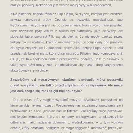
muzyki popowej. Aleksander jest twórcą mojej płyty w 80 procentach.
Kilka piosenek napisał również Filip Siejka, skrzypek, kompozytor, aranżer,
artysta najwyższej próby. Cechuje go niezwykła muzykalność, jego
wyobraźnia muzyczna jest nie do przecenienia. Początkowo miały powstać
dwie oddzielne płyty. Album z Alkiem był planowany jako pierwszy, ale
piosenki, które stworzył Filip są tak piękne, że nie mogły czekać przez
kolejny rok na wydanie. Dlatego umówiliśmy się, że połączymy oba projekty.
Na płycie znajdzie się 12 piosenek, osiem Alka i cztery Filipa. Będzie to taki
przedsmak kolejnej płyty, którą chcę nagrać z Filipem i jego kompozycjami.
Czuję, że ta współpraca będzie przecudowną podróżą. Jest to człowiek o
takiej wyobraźni muzycznej, że chciałabym aby nasze drogi artystyczne
skrzyżowały się na dłużej.
Zaczęłyśmy od negatywnych skutków pandemii, która postawiła
przed wszystkimi, nie tylko przed artystami,
duże
wyzwania. Ale może
jest coś, czego się Pani dzięki niej nauczyła?
- Tak, to czas, który mogłam wypełnić muzyką, dźwiękami, pomysłami, na
które zwykle nie mam czasu. Pozbawienie nas możliwości spotykania się i
próbowania ze sobą „rzuciło” nas w Internet. Zaczęliśmy więc poznawać
możliwości komputera, który do tej pory obsługiwałam na płaszczyźnie
odbierania maili, napisania dokumentu, wydrukowania. A w tym wolnym
czasie, który dostałam, odkryłam, że mogę nagrywać, montować, przesyłać