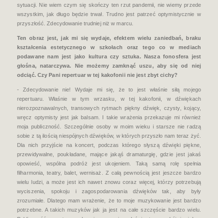
sytuacji. Nie wiem czym się skończy ten rzut pandemii, nie wiemy przede
wszystkim, jak długo będzie trwał. Trudno jest patrzeć optymistycznie w
przyszłość. Zdecydowanie trudniej niż w marcu.
Ten obraz
jest
,
j
ak mi się wydaje, efektem wielu zaniedbań, braku
kształcenia estetycznego w szkołach oraz tego co w mediach
podawane nam jest jako kultura czy sztuk
a
. Nasza fonosfera jest
głośna, natarczywa. Nie możemy zamknąć uszu, aby się od niej
odciąć. Czy Pani repertuar w tej kakofonii nie jest zbyt cichy?
- Zdecydowanie nie! Wydaje mi się, że to jest właśnie siłą mojego
repertuaru. Właśnie w tym wrzasku, w tej kakofonii, w dźwiękach
nierozpoznawalnych, transowych rytmach piękny dźwięk, czysty, kojący,
wręcz optymisty jest jak balsam. I takie wrażenia przekazuje mi również
moja publiczność. Szczególnie osoby w moim wieku i starsze nie radzą
sobie z tą ilością niespójnych dźwięków, w których przyszło nam teraz żyć.
Dla nich przyjście na koncert, podczas którego słyszą dźwięki piękne,
przewidywalne, poukładane, mające jakąś dramaturgię, gdzie jest jakaś
opowieść, wspólna podróż jest ukojeniem. Taką samą rolę spełnia
filharmonia, teatry, balet, wernisaż. Z całą pewnością jest jeszcze bardzo
wielu ludzi, a może jest ich nawet znowu coraz więcej, którzy potrzebują
wyciszenia, spokoju i zagospodarowania dźwięków tak, aby były
zrozumiałe. Dlatego mam wrażenie, że to moje muzykowanie jest bardzo
potrzebne. A takich muzyków jak ja jest na całe szczęście bardzo wielu.