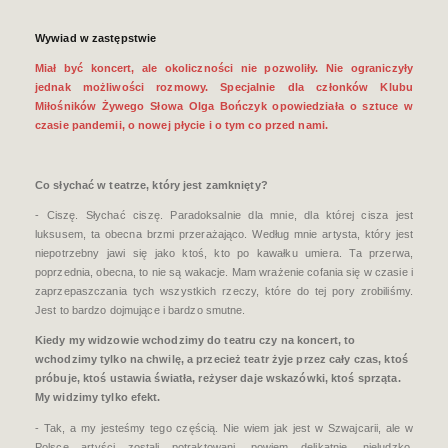
Wywiad w zastępstwie
Miał być koncert, ale okoliczności nie pozwoliły. Nie ograniczyły
jednak możliwości rozmowy. Specjalnie dla członków Klubu
Miłośników Żywego Słowa Olga Bończyk opowiedziała o sztuce w
czasie pandemii, o nowej płycie i o tym co przed nami.
Co słychać w teatrze, który jest zamknięty?
- Ciszę. Słychać ciszę. Paradoksalnie dla mnie, dla której cisza jest
luksusem, ta obecna brzmi przerażająco. Według mnie artysta, który jest
niepotrzebny jawi się jako ktoś, kto po kawałku umiera. Ta przerwa,
poprzednia, obecna, to nie są wakacje. Mam wrażenie cofania się w czasie i
zaprzepaszczania tych wszystkich rzeczy, które do tej pory zrobiliśmy.
Jest to bardzo dojmujące i bardzo smutne.
Kiedy my widzowie wchodzimy do teatru czy na koncert, to
wchodzimy tylko na chwilę, a przecież teatr żyje przez cały czas, ktoś
próbuje, ktoś ustawia światła, reżyser daje wskazówki, ktoś sprząta.
My widzimy tylko efekt.
- Tak, a my jesteśmy tego częścią. Nie wiem jak jest w Szwajcarii, ale w
Polsce artyści zostali potraktowani, powiem delikatnie, nieludzko.