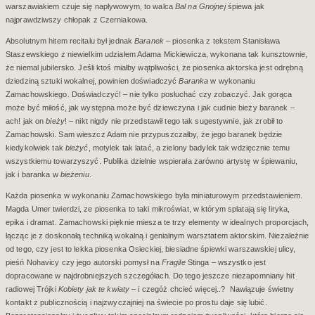
warszawiakiem czuje się napływowym, to walca
Bal na Gnojnej
śpiewa jak
najprawdziwszy chłopak z Czerniakowa.
Absolutnym hitem recitalu był jednak
Baranek
– piosenka z tekstem Stanisława
Staszewskiego z niewielkim udziałem Adama Mickiewicza, wykonana tak kunsztownie,
że niemal jubilersko. Jeśli ktoś miałby wątpliwości, że piosenka aktorska jest odrębną
dziedziną sztuki wokalnej, powinien doświadczyć
Baranka
w wykonaniu
Zamachowskiego. Doświadczyć! – nie tylko posłuchać czy zobaczyć. Jak gorąca
może być miłość, jak występna może być dziewczyna i jak cudnie bieży baranek –
ach! jak on
bieży
! – nikt nigdy nie przedstawił tego tak sugestywnie, jak zrobił to
Zamachowski. Sam wieszcz Adam nie przypuszczałby, że jego baranek będzie
kiedykolwiek tak
bieżyć
, motylek tak latać, a zielony badylek tak wdzięcznie temu
wszystkiemu towarzyszyć. Publika dzielnie wspierała zarówno artystę w śpiewaniu,
jak i baranka w
bieżeniu
.
Każda piosenka w wykonaniu Zamachowskiego była miniaturowym przedstawieniem.
Magda Umer twierdzi, ze piosenka to taki mikroświat, w którym splatają się liryka,
epika i dramat. Zamachowski pięknie miesza te trzy elementy w idealnych proporcjach,
łącząc je z doskonałą techniką wokalną i genialnym warsztatem aktorskim. Niezależnie
od tego, czy jest to lekka piosenka Osieckiej, biesiadne śpiewki warszawskiej ulicy,
pieśń Nohavicy czy jego autorski pomysł na
Fragile
Stinga – wszystko jest
dopracowane w najdrobniejszych szczegółach. Do tego jeszcze niezapomniany hit
radiowej Trójki
Kobiety jak te kwiaty
– i czegóż chcieć więcej..?
Nawiązuje świetny
kontakt z publicznością i najzwyczajniej na świecie po prostu daje się lubić.