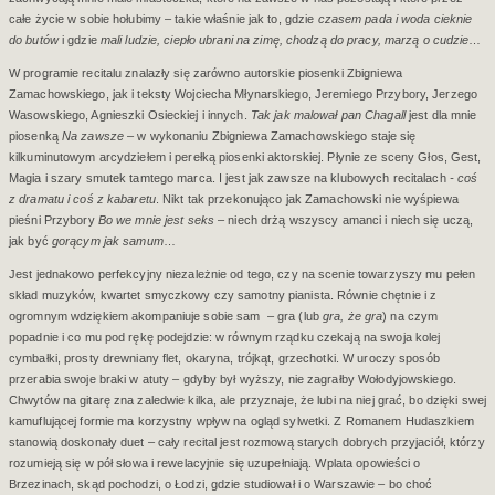
całe życie w sobie hołubimy – takie właśnie jak to, gdzie
czasem pada i woda cieknie
do butów
i gdzie
mali ludzie, ciepło ubrani na zimę, chodzą do pracy, marzą o cudzie
…
W programie recitalu znalazły się zarówno autorskie piosenki Zbigniewa
Zamachowskiego, jak i teksty Wojciecha Młynarskiego, Jeremiego Przybory, Jerzego
Wasowskiego, Agnieszki Osieckiej i innych.
Tak jak malował pan Chagall
jest dla mnie
piosenką
Na zawsze
– w wykonaniu Zbigniewa Zamachowskiego staje się
kilkuminutowym arcydziełem i perełką piosenki aktorskiej. Płynie ze sceny Głos, Gest,
Magia i szary smutek tamtego marca. I jest jak zawsze na klubowych recitalach
- coś
z dramatu i coś z kabaretu
. Nikt tak przekonująco jak Zamachowski nie wyśpiewa
pieśni Przybory
Bo we mnie jest seks
– niech drżą wszyscy amanci i niech się uczą,
jak być
gorącym jak samum
…
Jest jednakowo perfekcyjny niezależnie od tego, czy na scenie towarzyszy mu pełen
skład muzyków, kwartet smyczkowy czy samotny pianista. Równie chętnie i z
ogromnym wdziękiem akompaniuje sobie sam
– gra (lub
gra, że gra
) na czym
popadnie i co mu pod rękę podejdzie: w równym rządku czekają na swoja kolej
cymbałki, prosty drewniany flet, okaryna, trójkąt, grzechotki. W uroczy sposób
przerabia swoje braki w atuty – gdyby był wyższy, nie zagrałby Wołodyjowskiego.
Chwytów na gitarę zna zaledwie kilka, ale przyznaje, że lubi na niej grać, bo dzięki swej
kamuflującej formie ma korzystny wpływ na ogląd sylwetki. Z Romanem Hudaszkiem
stanowią doskonały duet – cały recital jest rozmową starych dobrych przyjaciół, którzy
rozumieją się w pół słowa i rewelacyjnie się uzupełniają. Wplata opowieści o
Brzezinach, skąd pochodzi, o Łodzi, gdzie studiował i o Warszawie – bo choć