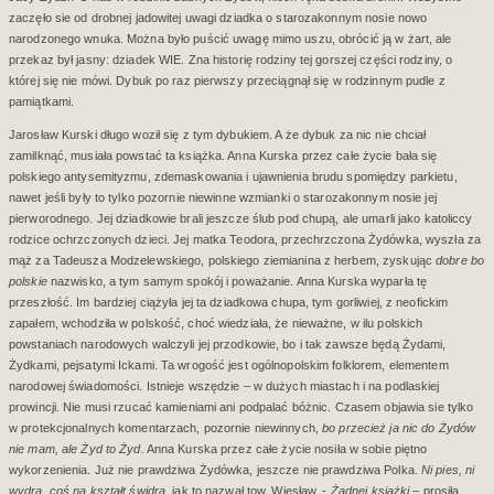
zaczęło sie od drobnej jadowitej uwagi dziadka o starozakonnym nosie nowo
narodzonego wnuka. Można było puścić uwagę mimo uszu, obrócić ją w żart, ale
przekaz był jasny: dziadek WIE. Zna historię rodziny tej gorszej części rodziny, o
której się nie mówi. Dybuk po raz pierwszy przeciągnął się w rodzinnym pudle z
pamiątkami.
Jarosław Kurski długo woził się z tym dybukiem. A że dybuk za nic nie chciał
zamilknąć, musiała powstać ta książka. Anna Kurska przez całe życie bała się
polskiego antysemityzmu, zdemaskowania i ujawnienia brudu spomiędzy parkietu,
nawet jeśli były to tylko pozornie niewinne wzmianki o starozakonnym nosie jej
pierworodnego. Jej dziadkowie brali jeszcze ślub pod chupą, ale umarli jako katoliccy
rodzice ochrzczonych dzieci. Jej matka Teodora, przechrzczona Żydówka, wyszła za
mąż za Tadeusza Modzelewskiego, polskiego ziemianina z herbem, zyskując
dobre bo
polskie
nazwisko, a tym samym spokój i poważanie. Anna Kurska wyparła tę
przeszłość. Im bardziej ciążyła jej ta dziadkowa chupa, tym gorliwiej, z neofickim
zapałem, wchodziła w polskość, choć wiedziała, że nieważne, w ilu polskich
powstaniach narodowych walczyli jej przodkowie, bo i tak zawsze będą Żydami,
Żydkami, pejsatymi Ickami. Ta wrogość jest ogólnopolskim folklorem, elementem
narodowej świadomości. Istnieje wszędzie – w dużych miastach i na podlaskiej
prowincji. Nie musi rzucać kamieniami ani podpalać bóżnic. Czasem objawia sie tylko
w protekcjonalnych komentarzach, pozornie niewinnych,
bo przecież ja nic do Żydów
nie mam, ale Żyd to Żyd.
Anna Kurska przez całe życie nosiła w sobie piętno
wykorzenienia. Już nie prawdziwa Żydówka, jeszcze nie prawdziwa Polka.
Ni pies, ni
wydra, coś na kształt świdra,
jak to nazwał tow. Wiesław. -
Żadnej książki
– prosiła