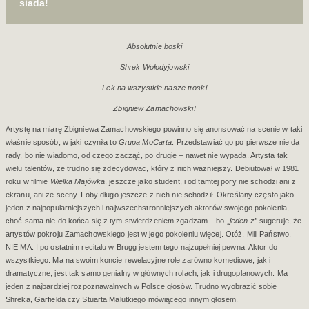
siada!
Absolutnie boski
Shrek Wołodyjowski
Lek na wszystkie nasze troski
Zbigniew Zamachowski!
Artystę na miarę Zbigniewa Zamachowskiego powinno się anonsować na scenie w taki
właśnie sposób, w jaki czyniła to
Grupa MoCarta
. Przedstawiać go po pierwsze nie da
rady, bo nie wiadomo, od czego zacząć, po drugie – nawet nie wypada. Artysta tak
wielu talentów, że trudno się zdecydowac, który z nich ważniejszy. Debiutował w 1981
roku w filmie
Wielka Majówka
, jeszcze jako student, i od tamtej pory nie schodzi ani z
ekranu, ani ze sceny. I oby długo jeszcze z nich nie schodził. Określany często jako
jeden z najpopularniejszych i najwszechstronniejszych aktorów swojego pokolenia,
choć sama nie do końca się z tym stwierdzeniem zgadzam – bo „
jeden z”
sugeruje, że
artystów pokroju Zamachowskiego jest w jego pokoleniu więcej. Otóż, Mili Państwo,
NIE MA. I po ostatnim recitalu w Brugg jestem tego najzupełniej pewna. Aktor do
wszystkiego. Ma na swoim koncie rewelacyjne role zarówno komediowe, jak i
dramatyczne, jest tak samo genialny w głównych rolach, jak i drugoplanowych. Ma
jeden z najbardziej rozpoznawalnych w Polsce głosów. Trudno wyobrazić sobie
Shreka, Garfielda czy Stuarta Malutkiego mówiącego innym głosem.