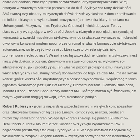
charakter odcisnął znaczące piętno na wrażliwości artystycznej wokalistki. W tej
estetyce w znacznym zakresie porusza się do dziś. Stylistyczne ramy działalności
AMJ tworzą trzy obszary muzycznych doświadczeń: wyniesione z domu zamiłowanie
do folkloru, klasyczne wykształcenie muzyczne (absolwentka klasy fortepianu na
Uniwersytecie Muzycznym im. Fryderyka Chopina) i miłość do jazzu. Te trzy
płaszczyzny występujące w twórczości Jopek w różnych proporcjach, utrzymują jej
twórczość w szerokim spektrum stylistycznym, od (zwłaszcza we wczesnym okresie)
utworów w konwencji modern popu, przez oryginalne własne kompozycje stylistycznie
autonomiczne, po tę część twórczości, którą często określa się dziś jako
„contemporary eclectic jazz”. Wspólną cechą wszystkich jej działań artystycznych jest
niezwykła dbałość o poziom. Zarówno w warstwie koncepcyjnej, wykonawczo-
interpretacyjnej, jak i produkcyjnej. Ten właśnie poziom profesjonalizmu, najwyższy
walor artystyczny i nieustanny rozwój doprowadziły do tego, że dziś AMJ ma na swoim
koncie (prócz większości najistotniejszych polskich wykonawców) współpracę z takimi
gigantami światowego jazzu jak Pat Metheny, Branford Marsalis, Gonzalo Rubalcaba,
Makoto Ozone, Richard Bona. Każdy koncert AMJ, którego można być świadkiem jest
małym wycinkiem drogi jej rozwoju, którą nieustannie podąża.
Robert Kubiszyn
- jeden z najbardziej wszechstronnych i wziętych kontrabasistów
oraz gitarzystów basowych tej części Europy. Kompozytor, aranżer, producent
muzyczny, realizator nagrań. W jego dyskografii znajduje się ponad 150 albumów.
Debiutancki, autorski album "Before Sunrise" okrzyknięto Wydarzeniem Roku i
nagrodzono prestiżową statuetką Fryderyka 2011.W ciągu ostatnich lat pojawiał się
wielokrotnie w zespole Gregoire Mareta w międzynarodowych trasach koncertowych,