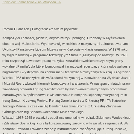
Zbigniew Zamachowski na Wikipedii -->
Roman Hudaszek | Fotografia: Archiwum prywatne
Kompozytor i aranżer, pianista, artysta muzyk, pedagog. Urodzony w Myślenicach,
obecnie woj. Małopolskie. Wychował się w rodzinie z muzycznymi zainteresowaniami.
Ukończył Państwowe Liceum Muzyczne w Krakowie w klasie organów. W 1976 roku
wystąpił z rodziną w programie telewizyjnym Studia 2 „Muzykujące rodziny”. W 1979
roku rozpoczął zawodowo pracę muzyka; został kierownikiem muzycznym grupy
wokalnej „Familia”, dla której komponował i aranżował repertuar, z którą odbywał sesje
nagraniowe i występował na konkursach i festiwalach muzycznych w kraju i zagranicą.
W roku 1983 ukończył studia w Akademii Muzycznej w Katowicach na Wydziale Jazzu
i Muzyki Rozrywkowej, kierunek kompozycja i aranżaqcja. W następnych latach pracy
zawodowej prowadził grupę ‘Familia” oraz był kierownikiem muzycznym programów
estradowych. Współpracował z wieloma wokalistami polskiej sceny muzycznej, m.in.
Ireną Santor, Krystyną Prońko, Renatą Danel a także z Orkiestrą PR i TV Katowice
Jerzego Miliana, z czeskim Big Bandem Gustawa Broma, z Orkiestrą Zbigniewa
Górnego oraz Big Bandem Aleksandra Maliszewskiego.
W latach 1987-1988 prowadził zespół instrumentalny w recitalu Zbigniewa Wodeckiego
i Zdzisławy Sośnickiej, który był prezentowany zarówno w kraju jak i zagranicą /USA,
Kanada/. Prowadził również zespoły instrumentalne, współpracując z Ireną Jarocką,