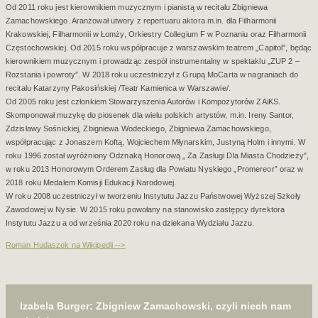
Od 2011 roku jest kierownikiem muzycznym i pianistą w recitalu Zbigniewa
Zamachowskiego. Aranżował utwory z repertuaru aktora m.in. dla Filharmonii
Krakowskiej, Filharmonii w Łomży, Orkiestry Collegium F w Poznaniu oraz Filharmonii
Częstochowskiej. Od 2015 roku współpracuje z warszawskim teatrem „Capitol”, będąc
kierownikiem muzycznym i prowadząc zespół instrumentalny w spektaklu „ZUP 2 –
Rozstania i powroty”. W 2018 roku uczestniczył z Grupą MoCarta w nagraniach do
recitalu Katarzyny Pakosińskiej /Teatr Kamienica w Warszawie/.
Od 2005 roku jest członkiem Stowarzyszenia Autorów i Kompozytorów ZAiKS.
Skomponował muzykę do piosenek dla wielu polskich artystów, m.in. Ireny Santor,
Zdzisławy Sośnickiej, Zbigniewa Wodeckiego, Zbigniewa Zamachowskiego,
współpracując z Jonaszem Koftą, Wojciechem Młynarskim, Justyną Holm i innymi. W
roku 1996 został wyróżniony Odznaką Honorową „ Za Zasługi Dla Miasta Chodzieży”,
w roku 2013 Honorowym Orderem Zasług dla Powiatu Nyskiego „Promereor” oraz w
2018 roku Medalem Komisji Edukacji Narodowej.
W roku 2008 uczestniczył w tworzeniu Instytutu Jazzu Państwowej Wyższej Szkoły
Zawodowej w Nysie. W 2015 roku powołany na stanowisko zastępcy dyrektora
Instytutu Jazzu a od września 2020 roku na dziekana Wydziału Jazzu.
Roman Hudaszek na Wikipedii -->
Izabela Burger: Zbigniew Zamachowski, czyli niech nam