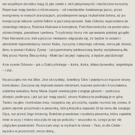
we wspólnym dorobku mają 11 płyt (wiele z nich platynowych) i niezliczone koncerty.
Repertuar mają bardzo zróżnicowany – od standardów światowego jazzu, przez
evergreeny w nowych aranżacjach, przedwojenne tanga i kubańskie bolera, aż po
kompozycje własne i polski folklor w jazzowej oprawie. Sala
Odeonu
wyprzedana do
ostatniego miejsca, Rodzina Klubowa w komplecie, Pani Kierowniczka na posterunku -
uśmiechnięta, pastelowa i perłowa. Trzydziesty ósmy rok uprawiania polskiej grządki.
Pani Kierowniczce, która jeszcze niedawno odgrażała się, że będzie to ostatni i
absolutnie
najostatniejszy
sezon Klubu, życzymy żelaznego zdrowia, serca jak dzwon,
tlenu w postaci Kultury Żywej - i przypominamy jubileuszową laurkę wyśpiewaną dla
Niej przez Hankę Śleszyńską -
Miało być lat pięć najwyżej, a będzie pięćdziesiąt!
A na scenie Odeonu – jak u Gałczyńskiego –
liryka, liryka, tkliwa dynamika, angelologia
– i dal...
Na początku nie ma Słów. Jest skrzydlaty, świetlisty Głos i pojedynczo trącane struny
kontrabasu. Zaczyna się improwizowane misterium, basowe pomruki i kryształowa,
subtelna wokaliza. Anna Maria Jopek rewelacyjnie żongluje głosem – podrzuca
dźwięki, podkręca, i jak już-już mają spaść, struny Kubiszyna podbijają je w górę.
Taniec na głos i kontrabas trwa, rozpędza się, przycicha, opada i wznosi się znowu. A
potem płynnie przechodzi w piosenkę, którą Artystka napisała 16 lat temu dla swojego
Ojca, tuż przed Jego śmiercią. Boleśnie prawdziwa i osobista piosenka, która zapiekła
mnie w oczy i mokro stoczyła mi się po policzku – wszystko to, czego ja też nie
zdążyłam powiedzieć. Puszczam więc w myślach te słowa –
Tato, to dla Ciebie
-
wysoko w przestrzeń, może dotrą...