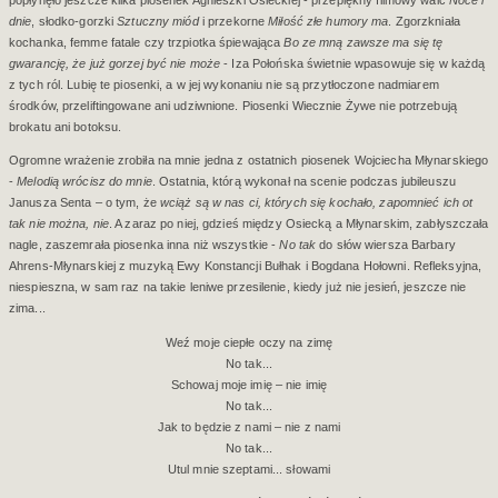
popłynęło jeszcze kilka piosenek Agnieszki Osieckiej - przepiękny filmowy walc
Noce i
dnie
, słodko-gorzki
Sztuczny miód
i przekorne
Miłość złe humory ma
. Zgorzkniała
kochanka, femme fatale czy trzpiotka śpiewająca
Bo ze mną zawsze ma się tę
gwarancję, że już gorzej być nie może
- Iza Połońska świetnie wpasowuje się w każdą
z tych ról. Lubię te piosenki, a w jej wykonaniu nie są przytłoczone nadmiarem
środków, przeliftingowane ani udziwnione. Piosenki Wiecznie Żywe nie potrzebują
brokatu ani botoksu.
Ogromne wrażenie zrobiła na mnie jedna z ostatnich piosenek Wojciecha Młynarskiego
-
Melodią wrócisz do mnie
. Ostatnia, którą wykonał na scenie podczas jubileuszu
Janusza Senta – o tym, że
wciąż są w nas ci, których się kochało, zapomnieć ich ot
tak nie można, nie
. A zaraz po niej, gdzieś między Osiecką a Młynarskim, zabłyszczała
nagle, zaszemrała piosenka inna niż wszystkie -
No tak
do słów wiersza Barbary
Ahrens-Młynarskiej z muzyką Ewy Konstancji Bułhak i Bogdana Hołowni. Refleksyjna,
niespieszna, w sam raz na takie leniwe przesilenie, kiedy już nie jesień, jeszcze nie
zima...
Weź moje ciepłe oczy na zimę
No tak...
Schowaj moje imię – nie imię
No tak...
Jak to będzie z nami – nie z nami
No tak...
Utul mnie szeptami... słowami