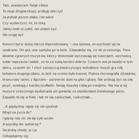
Tato, powtarzam Twoje słowa
To moje drogowskazy, próbuję nimi żyć
Ja jednak jestem słaba i nie wiem
Czy wybaczysz mi, że taką
Jakiej mnie uczyłeś, nie umiem być
Nie mogę być
Koncert był w dużej mierze improwizowany – ona śpiewa, on wychodzi jej na
spotkanie. On gra, ona spotyka go w locie. Zdawałoby się, że nic prostszego. Para
idealnie zgranych muzyków, którzy doskonale wyczuwają się nawzajem, wychodzą
sobie naprzeciw i widać, że im ze sobą bardzo dobrze. Czasem ona prowadzi w tym
tańcu, czasem on. I choć zazwyczaj towarzyszący wokalistce muzyk gra rolę
bohatera drugiego planu, to dziś na scenie było inaczej. Piękna choreografia dźwięków,
brawurowy taniec z figurami – partnerski duet na głos i gitarę. Nie próbują być na siłę
jacyś
, uciekają z każdej szufladki. Swoją muzykę robią po swojemu. Nie ma w tej
muzyce sztucznego wydumania ani gonienia za standardami światowego jazzu.
Zapadło mi się w fotel, i tak mi się zasłuchało, rozkochało...
...A gdybyśmy nigdy się nie spotkali
Minęli na życia tle?
I gdyby nas nic nie łączyło wcale
A wspólny los wahał się?
Na jedną chwilę, ty i ja
Odnajdujemy się