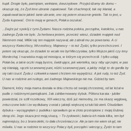
kupił. Drogie było, pamiętam, wełniane, dwurzędowe. Przyjeżdżamy do domu –
okazuje się, że Żyd inne ubranie zapakował. Tak chachmęcił, tak się kłaniał, a
zapakował tacie jakieś tanie ubranie, ono się potem strasznie gniotło. Tak to jest, u
Żyda kupować. Oni to mają w genach, Polaka oszukać.
...Dajże już spokój z tymi Żydami. Nasza rodzina polska, porządna, katolicka, u nas
żadnego Żyda nie bylo. Ja herbowa jestem, przecież wiesz, dziadek majątek nad
Niemnem miał, Włóki się ten majątek nazywał, ale zabrali mu po powstaniu. A ci
wszyscy Kwiecińscy, Wrzesińscy, Majewscy – to też Żydzi, tylko przechrzczeni. I
potem się okazuje, że dziadek to wcale nie był Mieczysław, tylko Mojsze jakiś czy inny
Mordechaj. I nazwiska mają od miesiąca, w którym się przechrzcili. I tylko udają
Polaków, a takie oczki mają bystre, świdrujące, jak wiertełka, tacy niby uprzejmi, w pas
się kłaniają, rączki szanownej pani, nóżki szanownej pani, a jakby mógł, to do gardła by
się taki rzucił. Żyda z człowieka nawet chrztem nie wypędzisz. A jak rudy, to też Żyd.
U nas w rodzinie ani rudego, ani żadnego Majewskiego nie ma. Gdzieżby tam.
Diament, który moja mama dostała w dniu chrztu od swojej chrzestnej, od lat leżał w
pudle z rodzinnymi pamiątkami. Jak zahibernowany dybuk. Półtora karata - jubiler
powiedział, że szlif rozetkowy, XIX-wieczny, dziś już niemodny, że ma skazę węglową,
zniszczone boki i że wydłubany został z jakiejś większej sztuki biżuterii. Obudziłam
dybuka – wyciągnęłam z pudełka i oprawiłam go w złoto przetopione z mojej ślubnej
obrączki. Jego skaza jest moją skazą. –
To żydowski, babcia ich miała kilka, ten był
najmniejszy, bo z bransoletki, to dała chrześniaczce. Ale ja tam nie wiem skąd, nie
mówiła. U nas w rodzinie to wszyscy Polacy byli, porządni i wierzący, Żydzi to tam