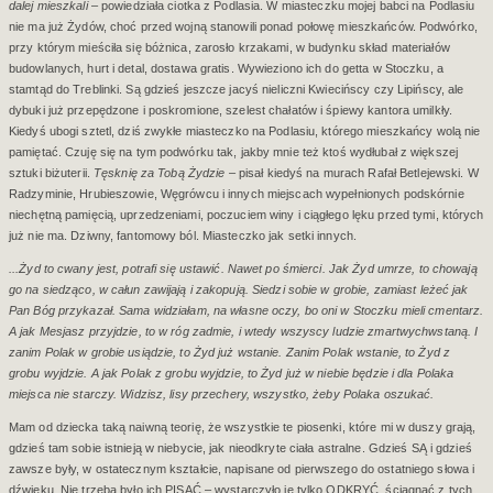
dalej mieszkali
– powiedziała ciotka z Podlasia. W miasteczku mojej babci na Podlasiu
nie ma już Żydów, choć przed wojną stanowili ponad połowę mieszkańców. Podwórko,
przy którym mieściła się bóżnica, zarosło krzakami, w budynku skład materiałów
budowlanych, hurt i detal, dostawa gratis. Wywieziono ich do getta w Stoczku, a
stamtąd do Treblinki. Są gdzieś jeszcze jacyś nieliczni Kwiecińscy czy Lipińscy, ale
dybuki już przepędzone i poskromione, szelest chałatów i śpiewy kantora umilkły.
Kiedyś ubogi sztetl, dziś zwykłe miasteczko na Podlasiu, którego mieszkańcy wolą nie
pamiętać. Czuję się na tym podwórku tak, jakby mnie też ktoś wydłubał z większej
sztuki biżuterii.
Tęsknię za Tobą Żydzie
– pisał kiedyś na murach Rafał Betlejewski. W
Radzyminie, Hrubieszowie, Węgrówcu i innych miejscach wypełnionych podskórnie
niechętną pamięcią, uprzedzeniami, poczuciem winy i ciągłego lęku przed tymi, których
już nie ma. Dziwny, fantomowy ból. Miasteczko jak setki innych.
...Żyd to cwany jest, potrafi się ustawić. Nawet po śmierci. Jak Żyd umrze, to chowają
go na siedząco, w całun zawijają i zakopują. Siedzi sobie w grobie, zamiast leżeć jak
Pan Bóg przykazał. Sama widziałam, na własne oczy, bo oni w Stoczku mieli cmentarz.
A jak Mesjasz przyjdzie, to w róg zadmie, i wtedy wszyscy ludzie zmartwychwstaną. I
zanim Polak w grobie usiądzie, to Żyd już wstanie. Zanim Polak wstanie, to Żyd z
grobu wyjdzie. A jak Polak z grobu wyjdzie, to Żyd już w niebie będzie i dla Polaka
miejsca nie starczy. Widzisz, lisy przechery, wszystko, żeby Polaka oszukać.
Mam od dziecka taką naiwną teorię, że wszystkie te piosenki, które mi w duszy grają,
gdzieś tam sobie istnieją w niebycie, jak nieodkryte ciała astralne. Gdzieś SĄ i gdzieś
zawsze były, w ostatecznym kształcie, napisane od pierwszego do ostatniego słowa i
dźwięku. Nie trzeba było ich PISAĆ – wystarczyło je tylko ODKRYĆ, ściągnąć z tych