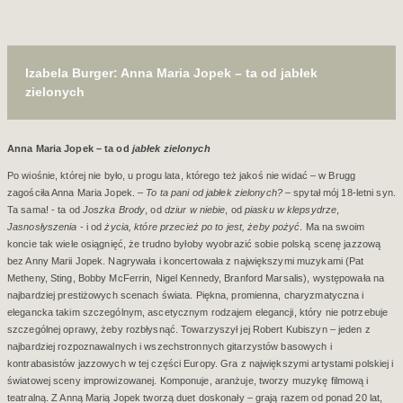
Izabela Burger: Anna Maria Jopek – ta od jabłek
zielonych
Anna Maria Jopek – ta od
jabłek
zielonych
Po wiośnie, której nie było, u progu lata, którego też jakoś nie widać – w Brugg
zagościła Anna Maria Jopek. –
To ta pani od jabłek zielonych?
– spytał mój 18-letni syn.
Ta sama! - ta od
Joszka Brody
, od
dziur w niebie
, od
piasku w klepsydrze
,
Jasnosłyszenia
- i od
życia, które przecież po to jest, żeby
pożyć
. Ma na swoim
koncie tak wiele osiągnięć, że trudno byłoby wyobrazić sobie polską scenę jazzową
bez Anny Marii Jopek. Nagrywała i koncertowała z największymi muzykami (Pat
Metheny, Sting, Bobby McFerrin, Nigel Kennedy, Branford Marsalis), występowała na
najbardziej prestiżowych scenach świata. Piękna, promienna, charyzmatyczna i
elegancka takim szczególnym, ascetycznym rodzajem elegancji, który nie potrzebuje
szczególnej oprawy, żeby rozbłysnąć. Towarzyszył jej Robert Kubiszyn – jeden z
najbardziej rozpoznawalnych i wszechstronnych gitarzystów basowych i
kontrabasistów jazzowych w tej części Europy. Gra z największymi artystami polskiej i
światowej sceny improwizowanej. Komponuje, aranżuje, tworzy muzykę filmową i
teatralną. Z Anną Marią Jopek tworzą duet doskonały – grają razem od ponad 20 lat,