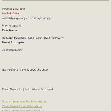
Piosenki z sercem
Iza Połońska
wokalistka śpiewająca od klasyki po jazz.
Przy fortepianie
Piotr Mania
Redaktor Polskiego Radia i dziennikarz muzyczny
Paweł Sztompke
30 listopada 2024
Iza Połońska | Foto: Izabela Urbaniak
Paweł Sztompke | Foto: Wojciech Kusiński
Strona Internetowa Izy Połońskiej -->
Paweł Sztompke na Wikipedii -->
Strona Internetowa Piotra Mani -->