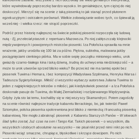
karkołomne zadanie. Wszystkie z nich doczekały sie wielu genialnych interpretacji,
które wywindowały poprzeczkę bardzo wysoko. Im genialniejsze, tym ciężej do niej
doskoczyć. Mierzyć się na scenie z taką piosenką to jak stanąć przed plutonem
egzekucyjnym i ostrzałem porównań. Wielkie zobowiązanie wobec tych, co śpiewali ją
wcześniej - i wielka rzecz: nie strącić poprzeczki.
Podróż przez historię najlepszej na świecie polskiej piosenki rozpoczęła się ludową
nutą -
Ej, przeleciał ptaszek
z repertuaru Mazowsza. Po niej zabłyszczały klejnociki
międzywojennych i powojennych mistrzów piosenki. Iza Połońska sprawiła na mnie
wrażenie, jakby urodziła się 100 lat za późno. Piękna, subtelna, malowana jakby
pociągnięciami cienkiego piórka. Ma w sobie sepię początku minionego wieku, urok
gwiazdy czarno-białego kina i taką dziwną, trudną do uchwycenia niedzisiejszość – a
może to urok utworów sprzed blisko wieku? Bo przecież nie ma tamtej epoki bez
piosenek Tuwima i Hemara, i bez kompozycji Władysława Szpilmana, Henryka Warsa i
Tadeusza Sygietyńskiego.
Miłość ci wszystko wybaczy
autorstwa Juliana Tuwima to
jeden z najpiękniejszych tekstów o miłości, jaki kiedykolwiek powstał – a Iza Połońska
doskonale pasuje do Tuwima, do Małej Ziemiańskiej i rozśpiewanego Międzywojnia.
Gdyby żyła sto lat temu, kochaliby się w niej wszyscy Skamandryci. Potem zagościły
na scenie również najlepsze tradycje kabaretu literackiego, bo, jak twierdzi Paweł
Sztompke, polska piosenka spokrewniona jest blisko z niemiecką i francuską piosenką
kabaretową. Nie mogło zabraknąć piosenek z Kabaretu Starszych Panów –
W słowach
ślad tylko został, Już czas na sen i Tango Kat
. Takich piosenek – o wszystkim, dla
wszystkich i
dobrych absolutnie na wszystko
– nie pisał nikt przed nimi i nikt po nich.
Piosenki wciąż smaczne, chrupiące, błyskotliwe i skrzące dowcipem. Po nich