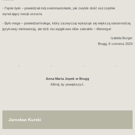
-
Fajnie było
– powiedział mój osiemnastolatek, jak zwykle dość oszczędnie
wyrażający swoje uczucia.
-
Było mega
– powiedział kolega, który zazwyczaj wykazuje się większą starannością
językową i elokwencją, ale dziś mu wyjątkowo słów zabrakło –
Meeeega
!
Izabela Burger
Brugg, 8 czerwca 2024
Anna Maria Jopek w Brugg
Kliknij, by powiększyć.
Jarosław Kurski