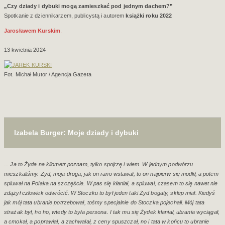
„Czy dziady i dybuki mogą zamieszkać pod jednym dachem?”
Spotkanie z dziennikarzem, publicystą i autorem
książki roku 2022
Jarosławem Kurskim
.
13 kwietnia 2024
Fot. Michał Mutor / Agencja Gazeta
Izabela Burger: Moje dziady i dybuki
... Ja to Żyda na kilometr poznam, tylko spojrzę i wiem. W jednym podwórzu
mieszkaliśmy. Żyd, moja droga, jak on rano wstawał, to on najpierw się modlił, a potem
spluwał na Polaka na szczęście. W pas się kłaniał, a spluwał, czasem to się nawet nie
zdążył człowiek odwrócić. W Stoczku to był jeden taki Żyd bogaty, sklep miał. Kiedyś
jak mój tata ubranie potrzebował, tośmy specjalnie do Stoczka pojechali. Mój tata
strażak był, ho ho, wtedy to była persona. I tak mu się Żydek kłaniał, ubrania wyciągał,
a cmokał, a poprawiał, a zachwalał, z ceny spuszczał, no i tata w końcu to ubranie