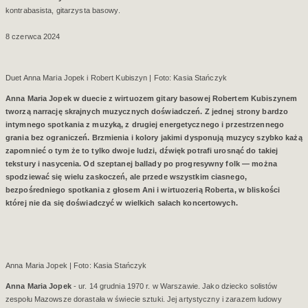
kontrabasista, gitarzysta basowy.
8 czerwca 2024
Duet Anna Maria Jopek i Robert Kubiszyn | Foto: Kasia Stańczyk
Anna Maria Jopek w duecie z wirtuozem gitary basowej Robertem Kubiszynem
tworzą narrację skrajnych muzycznych doświadczeń. Z jednej strony bardzo
intymnego spotkania z muzyką, z drugiej energetycznego i przestrzennego
grania bez ograniczeń. Brzmienia i kolory jakimi dysponują muzycy szybko każą
zapomnieć o tym że to tylko dwoje ludzi, dźwięk potrafi urosnąć do takiej
tekstury i nasycenia. Od szeptanej ballady po progresywny folk — można
spodziewać się wielu zaskoczeń, ale przede wszystkim ciasnego,
bezpośredniego spotkania z głosem Ani i wirtuozerią Roberta, w bliskości
której nie da się doświadczyć w wielkich salach koncertowych.
Anna Maria Jopek | Foto: Kasia Stańczyk
Anna Maria Jopek
- ur. 14 grudnia 1970 r. w Warszawie. Jako dziecko solistów
zespołu Mazowsze dorastała w świecie sztuki. Jej artystyczny i zarazem ludowy