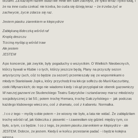
oczami. Za każdym razem budzi we mnie ten sam zachłyst, że tylko teraz i tylko tutaj, i
że na inne cuda czekać nie trzeba, bo cuda się dzieją teraz – że
trzeba żyć w
zachwycie, życie zdarza się raz
.
Jestem piasku ziarenkiem w klepsydrze
Zabłąkaną łódeczką wśród raf
Kroplą deszczu
Trzciną myślącą wśród traw
Ale jestem
JESTEM
A po koncercie, jak zwykle, były pogaduchy o wszystkim. O Wielkich Nieobecnych,
którzy bywali w Klubie i o tych, którzy jeszcze będą. Plany na przyszły sezon
artystyczny (ach, cóż to będzie za sezon!) przemieszały się ze wspominkami o
młodym Stanisławie Jopku, który przychodził na lekcje solfeżu do Marii Kaczurbiny,
ciotki Młynarskich; do tego nie wiadomo kiedy i skąd przyplątał sie oberek gazowniczy
W naszej gazowni
ze Studenckiego Teatru Satyryków i sztandarowy marsz młodzieży
socjalistycznej z lat 50.; potem trochę Hemara, trochę Gałczyńskiego –
jak podczas
każdego klubowego wieczoru,
coś z dramatu, coś z kabaretu
. Normalka.
..I co z tego – myślę sobie potem – że wiosny nie było, a lata nie widać. Że zabłądziłam
trochę wśród raf, jak łódeczka z piosenki – i zawiesiłam się gdzieś między tym, co
było, a tym, co będzie. I co z tego, że
jestem piasku ziarenkiem w klepsydrze
- ale
JESTEM. Dobrze, że jestem. Kiedyś w końcu przestanie padać - i będzie kolejna
wiosna.