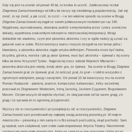
Gdy się jest na scenie od ponad 40 lat, to trzeba to uczcić. Jubileuszowy recital
Zbigniewa Zamachowskiego od kilku lat cieszy się niesłabnącą popularnością.
Jak się
żenić, to się żenić
, a jak czcić, to czcić – i w ten właśnie sposób na scenie w Brugg
Zbigniew Zamachowski wystąpił ze swoim jubileuszowym recitalem po raz 240.
Wyjątkowa, wysmakowana, dowcipna podróż sentymentalna przez cztery sceniczne
dekady, wypełniona znakomitymi tekstami w mistrzowskiej interpretacji. Wciąż
dokładnie nie wiadomo, czym jest piosenka aktorska i czy w ogóle należy ją uznać za
gatunek sam w sobie. Różni teoretycy teatru i muzyki strzępili na ten temat pióra i
klawiatury, a piosenka aktorska ciągle umyka definicjom.
Piosenka może być ładna,
brzydka, górska, morska / jak ją aktor śpiewa, musi być aktorska
– śpiewał z tej sceny
kilka lat temu Krzysztof Tyniec. Najprościej rzecz widział Wojciech Młynarski –
piosenka aktorska jest wtedy,
kiedy aktor gra, że śpiewa
.
Na scenie w Brugg Zbigniew
Zamachowski
grał, że śpiewał, grał, że tańczył, grał, że grał
– i robił to wszystko z
ogromnym wdziękiem, pasją i zacięciem. Od ponad 10 lat towarzyszy mu na scenie
Roman Hudaszek - pianista, aranżer, kompozytor, kabareciarz, który wcześniej
pracował ze Zbigniewem Wodeckim, Ireną Jarocką, Jackiem Cyganem, Bogusławem
Mecem. Od pierwszych dźwięków słychać, że obaj panowie od lat razem
grają, że
grają
i że sprawia im to ogromną przyjemność.
Wyższy niż w rzeczywistości i przystojniejszy niż w rzeczywistości, Zbigniew
Zamachowski sam przedstawił się najlepiej swoją autorską piosenką pt.
W małym
miasteczku
– piosenką o nim samym i o Brzezinach pod Łodzią, skąd pochodzi. Sam
ją napisał, sam zaśpiewał, sam sobie zaakompaniował. Artysta Totalny. Niezmiennie
zachwycają mnie małe miasteczka, które na zawsze w nas pozostają i które przez