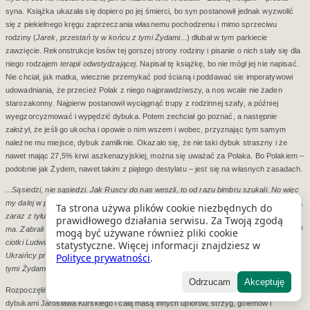
syna. Książka ukazała się dopiero po jej śmierci, bo syn postanowił jednak wyzwolić
się z piekielnego kręgu zaprzeczania własnemu pochodzeniu i mimo sprzeciwu
rodziny (
Jarek, przestań ty w końcu z tymi Żydami...
) dłubał w tym parkiecie
zawzięcie. Rekonstrukcje losów tej gorszej strony rodziny i pisanie o nich stały się dla
niego rodzajem
terapii odwstydzającej
. Napisał tę książkę, bo nie mógł jej nie napisać.
Nie chciał, jak matka, wiecznie przemykać pod ścianą i poddawać sie imperatywowi
udowadniania, że przecież Polak z niego najprawdziwszy, a nos wcale nie żaden
starozakonny. Najpierw postanowił wyciągnąć trupy z rodzinnej szafy, a później
wyegzorcyzmować i wypędzić dybuka. Potem zechciał go poznać, a następnie
założył, że jeśli go ukocha i opowie o nim wszem i wobec, przyznając tym samym
należne mu miejsce, dybuk zamilknie. Okazało się, że nie taki dybuk straszny i że
nawet mając 27,5% krwi aszkenazyjskiej, można się uważać za Polaka. Bo Polakiem –
podobnie jak Żydem, nawet takim z piątego destylatu – jest się na własnych zasadach.
...Sąsiedzi, nie sąsiedzi. Jak Ruscy do nas weszli, to od razu bimbru szukali. No więc
my dalej w pierś się bić, że gdzie tam, towariszczi, u nas bimbru niet, my nie pędzim. A
Ta strona używa plików cookie niezbędnych do
zaraz z tyłu dwóch Żydków z nimi na wozie, ważni tacy. I pokazują palcem, kto bimber
prawidłowego działania serwisu. Za Twoją zgodą
ma. Zabrali nam wtedy kilka baniaków, na chrzciny Zygmusia miały być, duże takie, od
mogą być używane również pliki cookie
ciotki Ludwiki, ona wino w nich robiła. Żydków po plecach poklepali i poszli. Jak potem
statystyczne. Więcej informacji znajdziesz w
Polityce prywatności
.
Ukraińcy przychodzili tatę bić, to oni w domu bili, a Żyd stał na czatach. No i tak to z
tymi Żydami było.
Odrzucam
Akceptuję
Rozpoczęliśmy 38. sezon artystyczny Klubu Miłośników Żywego Słowa spotkaniem z
dybukami Jarosława Kurskiego i całą masą innych upiorów, strzyg, golemów i