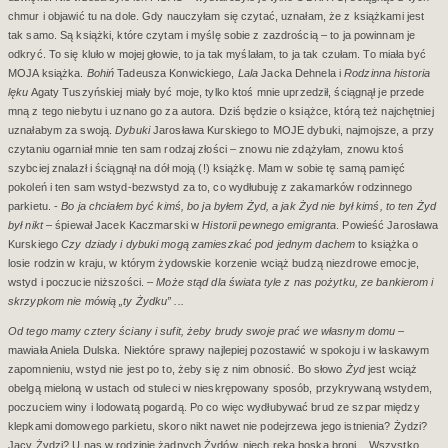
chmur i objawić tu na dole. Gdy nauczyłam się czytać, uznałam, że z książkami jest
tak samo. Są książki, które czytam i myślę sobie z zazdrością – to ja powinnam je
odkryć. To się kluło w mojej głowie, to ja tak myślałam, to ja tak czułam. To miała być
MOJA książka.
Bohiń
Tadeusza Konwickiego,
Lala
Jacka Dehnela i
Rodzinna historia
lęku
Agaty Tuszyńskiej miały być moje, tylko ktoś mnie uprzedził, ściągnął je przede
mną z tego niebytu i uznano go za autora. Dziś będzie o książce, którą też najchętniej
uznałabym za swoją.
Dybuki
Jarosława Kurskiego to MOJE dybuki, najmojsze, a przy
czytaniu ogarniał mnie ten sam rodzaj złości – znowu nie zdążyłam, znowu ktoś
szybciej znalazł i ściągnął na dół moją (!) książkę. Mam w sobie tę samą pamięć
pokoleń i ten sam wstyd-bezwstyd za to, co wydłubuję z zakamarków rodzinnego
parkietu. -
Bo ja chciałem być kimś, bo ja byłem Żyd, a jak Żyd nie był kimś, to ten Żyd
był nikt
– śpiewał Jacek Kaczmarski w
Historii pewnego emigranta
. Powieść Jarosława
Kurskiego
Czy dziady i dybuki mogą zamieszkać pod jednym dachem
to książka o
losie rodzin w kraju, w którym żydowskie korzenie wciąż budzą niezdrowe emocje,
wstyd i poczucie niższości. –
Może stąd dla świata tyle z nas pożytku, ze bankierom i
skrzypkom nie mówią „ty Żydku” ...
Od tego mamy cztery ściany i sufit, żeby brudy swoje prać we własnym domu
–
mawiała Aniela Dulska. Niektóre sprawy najlepiej pozostawić w spokoju i w łaskawym
zapomnieniu, wstyd nie jest po to, żeby się z nim obnosić. Bo słowo
Żyd
jest wciąż
obelgą mieloną w ustach od stuleci w nieskrępowany sposób, przykrywaną wstydem,
poczuciem winy i lodowatą pogardą. Po co więc wydłubywać brud ze szpar między
klepkami domowego parkietu, skoro nikt nawet nie podejrzewa jego istnienia? Żydzi?
Jacy Żydzi? U nas w rodzinie żadnych Żydów, niech ręka boska broni... Wszystko