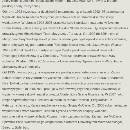
Andrzejem Rybińskim, Bogusławem Mecem, Elżbietą Adamiak i innymi artystami
polskiej sceny muzycznej.
Od roku 1992 rozpoczyna działalność pedagogiczną; w latach 1992- 97 pracował na
Wydziale Jazzu Akademii Muzycznej w Katowicach na stanowisku młodszego
wykładowcy. W okresie 1992-2008 pracował jako instruktor muzyczny w Nyskim
Domu Kultury, gdzie założył i prowadził Nyskie Studio Piosenki. Był współzałożycielem i
prowadzącym Młodzieżowy Teatr Muzyczny „Fantazja. Od 1992 do 1994 roku w
Margoninie /woj. Wielkopolskie/ prowadził wakacyjne ogólnopolskie warsztaty wokalne,
które odbywały się pod patronatem Polskiego Stowarzyszenia Jazzowego. W latach
1993-2007 był dyrektorem artystycznym Ogólnopolskiego Festiwalu Piosenki
Dziecięcej i Młodzieżowej w Chodzieży. Podczas festiwalu prowadził warsztaty
wokalne. W latach 2006-2015 prowadził klasę wokalną Ogólnopolskich Warsztatów
Muzycznych w Chodzieży.
Od 1995 roku rozpoczyna współpracę z polską sceną kabaretową, m.in. z Rudim
Schuberthem, z reżyserem Krzysztofem Jaślarem, Grupą MoCarta oraz kabaretem
Elita. Był także kierownikiem muzycznym kabaretowych programów estradowych i
telewizyjnych. Od 2005 roku pracuje w Państwowej Wyższej Szkole Zawodowej w
Nysie, w której założył i nadal prowadzi Akademicką Scenę Muzyczną. W 2007 roku
rozpoczął współpracę z polskimi aktorami w ramach recitalu „Przyjaciółki”, z
Katarzyną Jamróz, Katarzyną Zielińską oraz Grupą MoCarta. Od 2008 roku nawiązuje
współpracę z warszawskim Teatrem Syrena i prowadzi zespoły wokalne i
instrumentalne w spektaklach: Powróćmy jak za dawnych lat, Zamach na MoCarta,
Śpiewnik Pana Wasowskiego /współpraca z chórem Uniwersytetu Warszawskiego/,
Dzieci z Bullerbyn.