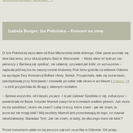
Izabela Burger: Iza Połońska – Koncert na zimę
O Izie Połońskiej słyszałam od Basi Młynarskiej wiele dobrego. Obie panie poznały się
dwa lata temu, przy okazji pobytu Basi w Warszawie. –
Kiedy dane mi było po raz
pierwszy z Barbarą się spotkać, nie skłamię, ryczałam jak bóbr, ze wzruszenia
–
napisała później Iza na naszej stronie klubowej. Rok temu gościła na widowni Odeonu
na występie Ewy Konstancji Bułhak i Anny Seniuk. Przyjechała, dała się oczarować,
pokolędowala przy fortepianie i zostawiła po sobie miłe słowo w archiwum (
zobacz ->
)
– a dziś przyjechała do Brugg z własnym recitalem.
–
Śpiewa wszystko, od klasyki, po jazz. I to jak śpiewa! Spodoba ci się, zobaczysz
–
powiedziała mi Basia. Inżynier Mamoń zawył mi w trzewiach wielkim głosem. Jak może
mi się spodobać, skoro nie znam? Lubię rzeczy, które znam - jak nie znam, to
przecież nie mogę lubić! Mój osobisty Mamoń jest przeciwwagą do tego, co mawiał
nieodżałowany Stanisław Tym:
Jak nie znam, to lubię, bo dlaczego mam nie lubić?
Przed koncertem udało mi się jeszcze zajrzeć na próbę w Odeonie. Od progu