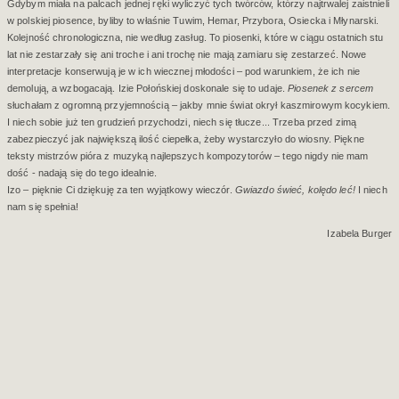
Gdybym miała na palcach jednej ręki wyliczyć tych twórców, którzy najtrwalej zaistnieli
w polskiej piosence, byliby to właśnie Tuwim, Hemar, Przybora, Osiecka i Młynarski.
Kolejność chronologiczna, nie według zasług. To piosenki, które w ciągu ostatnich stu
lat nie zestarzały się ani troche i ani trochę nie mają zamiaru się zestarzeć. Nowe
interpretacje konserwują je w ich wiecznej młodości – pod warunkiem, że ich nie
demolują, a wzbogacają. Izie Połońskiej doskonale się to udaje.
Piosenek z sercem
słuchałam z ogromną przyjemnością – jakby mnie świat okrył kaszmirowym kocykiem.
I niech sobie już ten grudzień przychodzi, niech się tłucze... Trzeba przed zimą
zabezpieczyć jak największą ilość ciepełka, żeby wystarczyło do wiosny. Piękne
teksty mistrzów pióra z muzyką najlepszych kompozytorów – tego nigdy nie mam
dość - nadają się do tego idealnie.
Izo – pięknie Ci dziękuję za ten wyjątkowy wieczór.
Gwiazdo świeć, kolędo leć!
I niech
nam się spełnia!
Izabela Burger