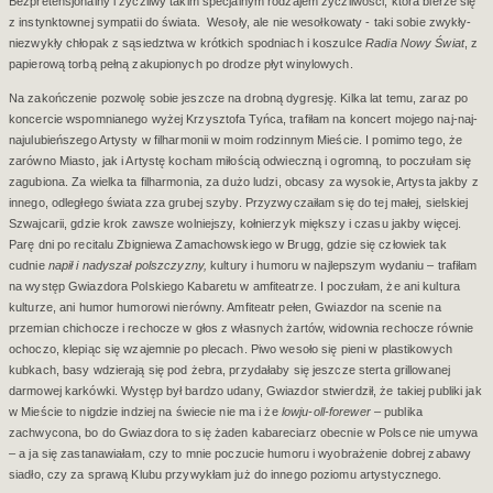
Bezpretensjonalny i życzliwy takim specjalnym rodzajem życzliwości, która bierze się
z instynktownej sympatii do świata.
Wesoły, ale nie wesołkowaty - taki sobie zwykły-
niezwykły chłopak z sąsiedztwa w krótkich spodniach i koszulce
Radia Nowy Świat
, z
papierową torbą pełną zakupionych po drodze płyt winylowych.
Na zakończenie pozwolę sobie jeszcze na drobną dygresję. Kilka lat temu, zaraz po
koncercie wspomnianego wyżej Krzysztofa Tyńca, trafiłam na koncert mojego naj-naj-
najulubieńszego Artysty w filharmonii w moim rodzinnym Mieście. I pomimo tego, że
zarówno Miasto, jak i Artystę kocham miłością odwieczną i ogromną, to poczułam się
zagubiona. Za wielka ta filharmonia, za dużo ludzi, obcasy za wysokie, Artysta jakby z
innego, odległego świata zza grubej szyby. Przyzwyczaiłam się do tej małej, sielskiej
Szwajcarii, gdzie krok zawsze wolniejszy, kołnierzyk miększy i czasu jakby więcej.
Parę dni po recitalu Zbigniewa Zamachowskiego w Brugg, gdzie się człowiek tak
cudnie
napił i nadyszał polszczyzny,
kultury i humoru w najlepszym wydaniu – trafiłam
na występ Gwiazdora Polskiego Kabaretu w amfiteatrze. I poczułam, że ani kultura
kulturze, ani humor humorowi nierówny. Amfiteatr pełen, Gwiazdor na scenie na
przemian chichocze i rechocze w głos z własnych żartów, widownia rechocze równie
ochoczo, klepiąc się wzajemnie po plecach. Piwo wesoło się pieni w plastikowych
kubkach, basy wdzierają się pod żebra, przydałaby się jeszcze sterta grillowanej
darmowej karkówki. Występ był bardzo udany, Gwiazdor stwierdził, że takiej publiki jak
w Mieście to nigdzie indziej na świecie nie ma i że
lowju-oll-forewer
– publika
zachwycona, bo do Gwiazdora to się żaden kabareciarz obecnie w Polsce nie umywa
– a ja się zastanawiałam, czy to mnie poczucie humoru i wyobrażenie dobrej zabawy
siadło, czy za sprawą Klubu przywykłam już do innego poziomu artystycznego.