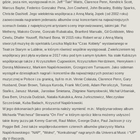
gdzie, poza nim, występowali m.in. Jeff “Tain” Watts, Clarence Penn, Kendrick Scott,
Marcus Baylor, Federico Gonzalez Pena, Jon Cowherd, John Beasley, Bobby Sparks,
Christie Dashiell. Jego wieloletnia współpraca z Anną Marią Jopek (od 2002 roku)
zaowocowała nagraniem jedenastu albumów oraz koncertami na najważniejszych
scenach świata z największymi artystami sceny improwizowanej, takimi jak: Pat
Metheny, Makoto Ozone, Gonzalo Rubalcaba, Branford Marsalis, Gil Goldstein, Mino
Cinelu, Dhafer Youseff, Richard Bona. W 2015 roku Robert wraz z Anną Marią
stworzyli muzykę do spektaklu Leszka Mądzika “Czas Kobiety” wystawianego w
Teatrze Starym w Lublinie, w którym również wspólnie występowali. Zwieńczeniem tej
współpracy jest płyta wydana w 2017 roku pod tym samym tytułem. Na stałe Kubiszyn
współpracuje także z Krzysztofem Cugowskim, Krzysztofem Herdzinem, Henrykiem i
Dorotą Miśkiewicz, Markiem Napiórkowskim, Grzegorzem Turnauem. Jako sideman
wystąpił w dziesiątkach nagrań i koncertów dla najważniejszych postaci sceny
muzycznej w Polsce i za granicą, byli to m.in. Vinnie Colaiuta, Clarence Penn, Gary
Husband, Dean Brown, Takuya Kuroda, Frank McComb, Adam Pierończyk, Tomasz
Stańko, Janusz Muniak, Jarosław Śmietana, Zbigniew Namysłowski, Michał Urbaniak,
Ewa Bem, Urszula Dudziak, Natalia Kukulska, Anna Jurksztowicz, Mieczysław
Szcześniak, Kuba Badach, Krzysztof Napiórkowski.
W jego dokonaniach jako producenta należy wymienić m.in.: Międzynarodowy album
Michaela "Patchesa" Stewarta “On Fire” w którym oprócz lidera możemy usłyszeć
takie ikony jazzu jak Kenny Garrett, Raul Midon, George Duke, Paul Jackson jr czy
Poggie Bell. Jest także współproducentem czterech albumów gitarzysty Marka
Napiórkowskiego: ”NAP”, "Wolno", "Konkubinap" nagranych dla Universal Music i "UP"
dla V-Records.