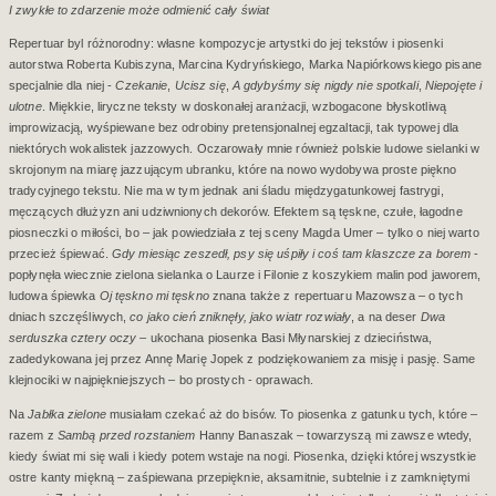
I zwykłe to zdarzenie może odmienić cały świat
Repertuar byl różnorodny: własne kompozycje artystki do jej tekstów i piosenki
autorstwa Roberta Kubiszyna, Marcina Kydryńskiego, Marka Napiórkowskiego pisane
specjalnie dla niej -
Czekanie
,
Ucisz
się
,
A
gdybyśmy
się
nigdy
nie
spotkali
,
Niepojęte
i
ulotne
. Miękkie, liryczne teksty w doskonałej aranżacji, wzbogacone błyskotliwą
improwizacją, wyśpiewane bez odrobiny pretensjonalnej egzaltacji, tak typowej dla
niektórych wokalistek jazzowych. Oczarowały mnie również polskie ludowe sielanki w
skrojonym na miarę jazzującym ubranku, które na nowo wydobywa proste piękno
tradycyjnego tekstu. Nie ma w tym jednak ani śladu międzygatunkowej fastrygi,
męczących dłużyzn ani udziwnionych dekorów. Efektem są tęskne, czułe, łagodne
piosneczki o miłości, bo – jak powiedziała z tej sceny Magda Umer – tylko o niej warto
przecież śpiewać.
Gdy miesiąc zeszedł, psy się uśpiły i coś tam klaszcze za borem
-
popłynęła wiecznie zielona sielanka o Laurze i Filonie z koszykiem malin pod jaworem,
ludowa śpiewka
Oj tęskno mi tęskno
znana także z repertuaru Mazowsza – o tych
dniach szczęśliwych,
co jako cień zniknęły, jako wiatr rozwiały
, a na deser
Dwa
serduszka cztery oczy
– ukochana piosenka Basi Młynarskiej z dzieciństwa,
zadedykowana jej przez Annę Marię Jopek z podziękowaniem za misję i pasję. Same
klejnociki w najpiękniejszych – bo prostych - oprawach.
Na
Jabłka zielone
musiałam czekać aż do bisów. To piosenka z gatunku tych, które –
razem z
Sambą
przed
rozstaniem
Hanny Banaszak – towarzyszą mi zawsze wtedy,
kiedy świat mi się wali i kiedy potem wstaje na nogi. Piosenka, dzięki której wszystkie
ostre kanty miękną – zaśpiewana przepięknie, aksamitnie, subtelnie i z zamkniętymi